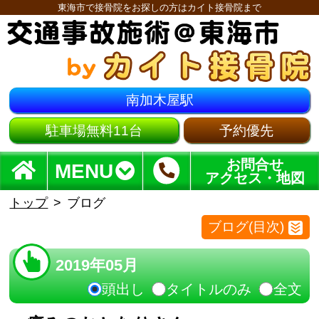
東海市で接骨院をお探しの方はカイト接骨院まで
南加木屋駅
駐車場無料11台
予約優先
お問合せ
MENU
アクセス・地図
トップ
ブログ
ブログ(目次)
2019年05月
頭出し
タイトルのみ
全文