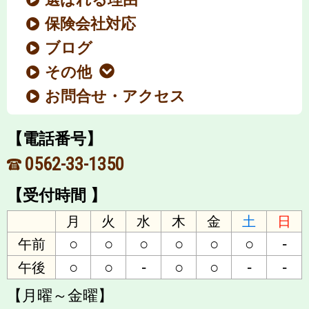
保険会社対応
ブログ
その他
お問合せ・アクセス
【電話番号】
0562-33-1350
【受付時間 】
月
火
水
木
金
土
日
○
○
○
○
○
○
-
午前
○
○
-
○
○
-
-
午後
【月曜～金曜】