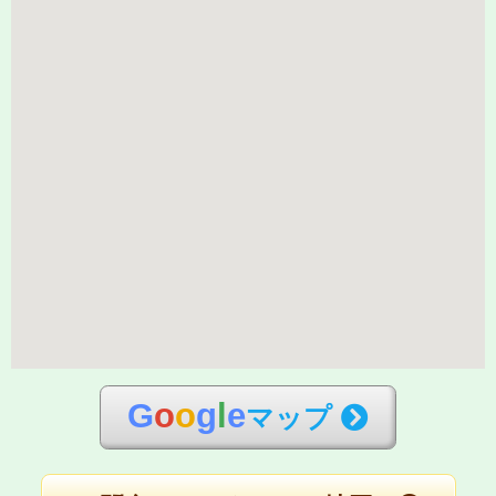
G
o
o
g
l
e
マップ